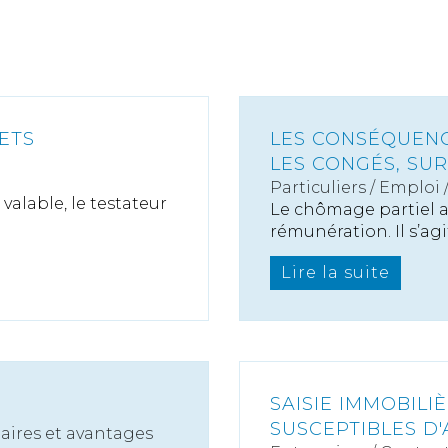
ETS
LES CONSÉQUENC
LES CONGÉS, SUR 
Particuliers
/
Emploi
alable, le testateur
Le chômage partiel af
rémunération. Il s’agit
Lire la suite
SAISIE IMMOBILI
SUSCEPTIBLES D
laires et avantages