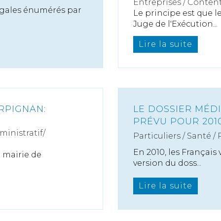
Entreprises
/
Content
 légales énumérés par
Le principe est que l
Juge de l'Exécution...
Lire la suite
RPIGNAN:
LE DOSSIER MÉD
PRÉVU POUR 201
ministratif/
Particuliers
/
Santé
/
En 2010, les Français
a mairie de
version du doss...
Lire la suite