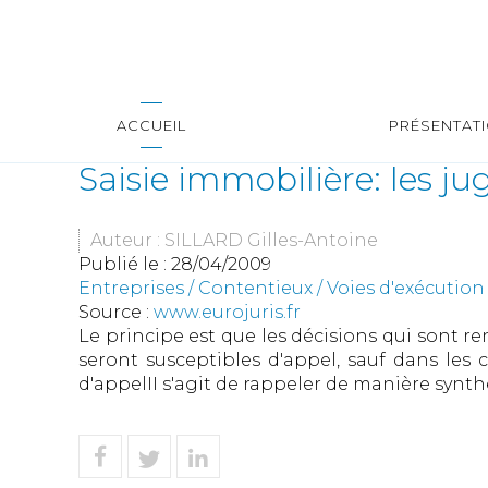
ACCUEIL
PRÉSENTAT
Saisie immobilière: les j
Auteur : SILLARD Gilles-Antoine
Publié le :
28/04/2009
Entreprises
/
Contentieux
/
Voies d'exécution
Source :
www.eurojuris.fr
Le principe est que les décisions qui sont r
seront susceptibles d'appel, sauf dans les
d'appelII s'agit de rappeler de manière synthé