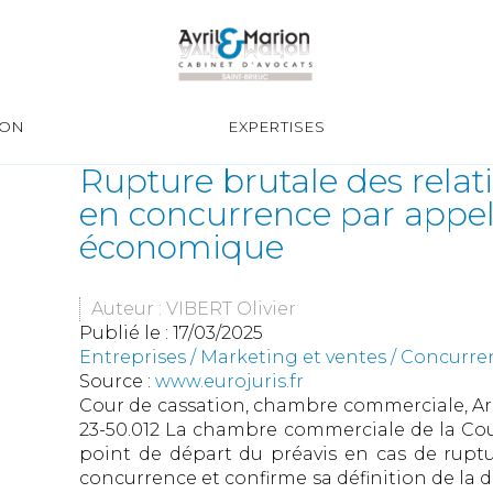
ION
EXPERTISES
Rupture brutale des rela
en concurrence par appel
économique
Auteur : VIBERT Olivier
Publié le :
17/03/2025
Entreprises
/
Marketing et ventes
/
Concurre
Source :
www.eurojuris.fr
Cour de cassation, chambre commerciale, Arrê
23-50.012 La chambre commerciale de la Cour
point de départ du préavis en cas de rupt
concurrence et confirme sa définition de la