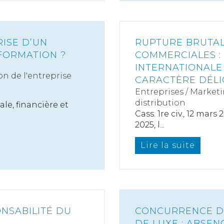
RISE D’UN
RUPTURE BRUTAL
FORMATION ?
COMMERCIALES :
INTERNATIONALE
on de l'entreprise
CARACTÈRE DÉLI
Entreprises
/
Marketi
distribution
le, financière et
Cass. 1re civ., 12 mars
2025, l...
Lire la suite
ONSABILITÉ DU
CONCURRENCE DÉ
DE LUXE : ABSEN