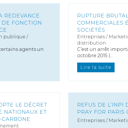
LA REDEVANCE
RUPTURE BRUTAL
 DE FONCTION
COMMERCIALES É
ICE
SOCIÉTÉS
n publique /
Entreprises
/
Marketi
distribution
à certains agents un
C’est un arrêt import
octobre 2015 (...
Lire la suite
DOPTE LE DÉCRET
REFUS DE L’INPI
E NATIONAUX ET
PRAY FOR PARIS 
S-CARBONE
Entreprises
/
Marketi
nnement