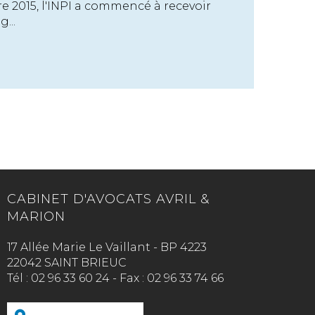
e 2015, l'INPI a commencé à recevoir
...
CABINET D'AVOCATS AVRIL &
MARION
17 Allée Marie Le Vaillant - BP 4223
22042 SAINT BRIEUC
Tél :
02 96 33 60 24
-
Fax :
02 96 33 74 66