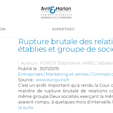
ION
EXPERTISES
Rupture brutale des rela
établies et groupe de soci
Auteurs : FOREST Stéphanie, HAREL Sébast
Publié le :
30/11/2015
Entreprises
/
Marketing et ventes
/
Contrats 
Source :
www.eurojuris.fr
C’est un arrêt important qu’a rendu la Cour de
matière de rupture brutale de relations c
même groupe.Deux sociétés, exerçant la mê
avaient rompu, à quelques mois d’intervalle, 
la suite