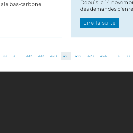
Depuis le 14 novembr
onale bas-carbone
des demandes d'enreg
Lire la suite
<<
<
...
418
419
420
421
422
423
424
...
>
>>