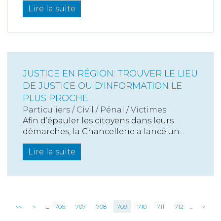
Lire la suite
JUSTICE EN RÉGION: TROUVER LE LIEU
DE JUSTICE OU D'INFORMATION LE
PLUS PROCHE
Particuliers
/
Civil / Pénal
/
Victimes
Afin d’épauler les citoyens dans leurs
démarches, la Chancellerie a lancé un...
Lire la suite
<<
<
...
706
707
708
709
710
711
712
...
>