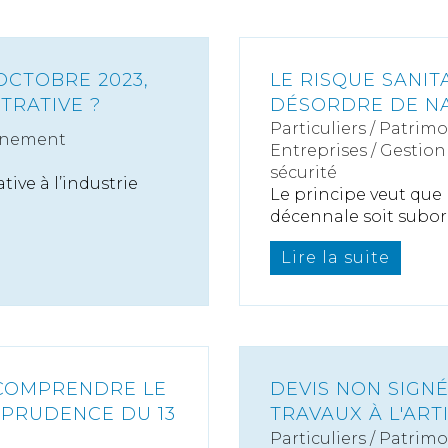
 OCTOBRE 2023,
LE RISQUE SANIT
TRATIVE ?
DÉSORDRE DE N
Particuliers
/
Patrimo
nnement
Entreprises
/
Gestion 
sécurité
tive à l’industrie
Le principe veut que 
décennale soit subor
Lire la suite
 COMPRENDRE LE
DEVIS NON SIGNÉ
SPRUDENCE DU 13
TRAVAUX À L'ART
Particuliers
/
Patrimo