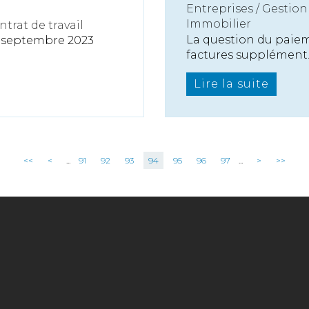
Entreprises
/
Gestion 
Immobilier
ntrat de travail
La question du paie
13 septembre 2023
factures supplément..
Lire la suite
<<
<
...
91
92
93
94
95
96
97
...
>
>>