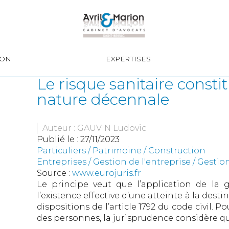
ION
EXPERTISES
Le risque sanitaire consti
nature décennale
Auteur : GAUVIN Ludovic
Publié le :
27/11/2023
Particuliers
/
Patrimoine
/
Construction
Entreprises
/
Gestion de l'entreprise
/
Gestion
Source :
www.eurojuris.fr
Le principe veut que l’application de la
l’existence effective d’une atteinte à la desti
dispositions de l’article 1792 du code civil. P
des personnes, la jurisprudence considère que 