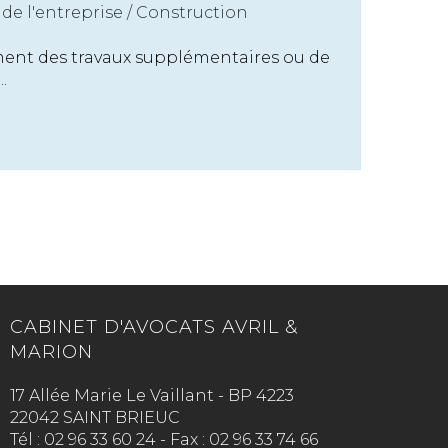
de l'entreprise
/
Construction
ment des travaux supplémentaires ou de
.
CABINET D'AVOCATS AVRIL &
MARION
17 Allée Marie Le Vaillant - BP 4223
22042 SAINT BRIEUC
Tél :
02 96 33 60 24
-
Fax :
02 96 33 74 66