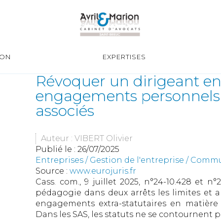
ION
EXPERTISES
Révoquer un dirigeant en S
engagements personnels e
associés
Auteur : VIBERT Olivier
Publié le :
26/07/2025
Entreprises
/
Gestion de l'entreprise
/
Commun
Source :
www.eurojuris.fr
Cass. com., 9 juillet 2025, n°24-10.428 et n°
pédagogie dans deux arrêts les limites et ar
engagements extra-statutaires en matière 
Dans les SAS, les statuts ne se contournent pa