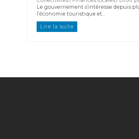
Collectivités
/
Finances locales
/
Droit 
Le gouvernement s’intéresse depuis pl
l’économie touristique et...
Lire la suite