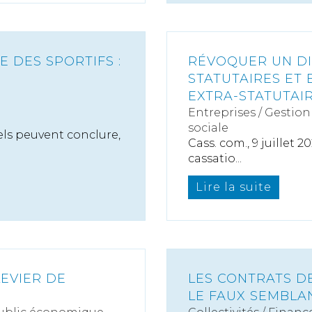
E DES SPORTIFS :
RÉVOQUER UN DIR
!
STATUTAIRES ET
EXTRA-STATUTAI
Entreprises
/
Gestion 
sociale
els peuvent conclure,
Cass. com., 9 juillet 
cassatio...
Lire la suite
LEVIER DE
LES CONTRATS D
LE FAUX SEMBLA