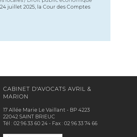
s locales
/
Droit public économique
4 juillet 2025, la Cour des Comptes
CABINET D'AVOCATS AVRIL &
MARION
17 Allée Marie Le Vaillant - BP 4223
22042 SAINT BRIEUC
Tél :
02 96 33 60 24
-
Fax :
02 96 33 74 66