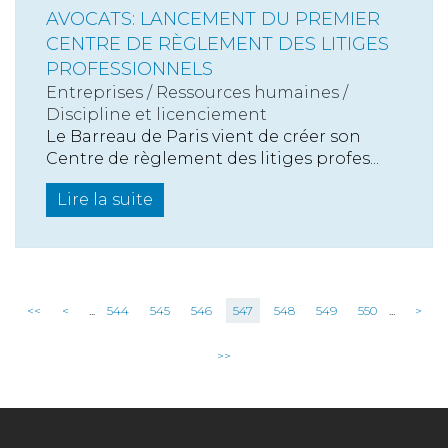
AVOCATS: LANCEMENT DU PREMIER
CENTRE DE RÈGLEMENT DES LITIGES
PROFESSIONNELS
Entreprises
/
Ressources humaines
/
Discipline et licenciement
Le Barreau de Paris vient de créer son
Centre de règlement des litiges profes...
Lire la suite
<<
<
...
544
545
546
547
548
549
550
...
>
>>