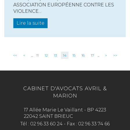
ASSOCIATION EUROPÉENNE CONTRE LES
VIOLENCE...
Lire la suite
<<
<
...
11
12
13
14
15
16
17
...
>
>>
CABINET D'AVOCATS AVRIL &
MARION
17 Allée Marie Le Vaillant - BP 4223
22042 SAINT BRIEUC
Tél :
02 96 33 60 24
-
Fax :
02 96 33 74 66