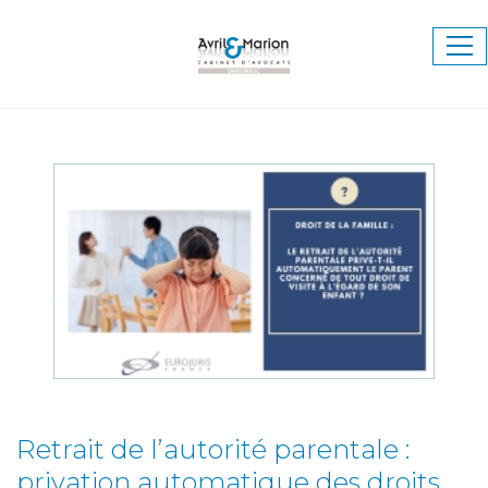
Ouv
le
me
Retrait de l’autorité parentale :
privation automatique des droits