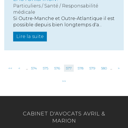
Particuliers
/
Santé
/
Responsabilité
médicale
Si Outre-Manche et Outre-Atlantique il est
possible depuis bien longtemps d'a...
Lire la suite
<<
<
...
574
575
576
577
578
579
580
...
>
>>
CABINET D'AVOCATS AVRIL &
MARION