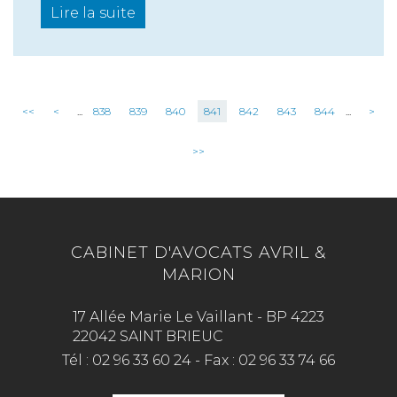
Lire la suite
<<
<
...
838
839
840
841
842
843
844
...
>
>>
CABINET D'AVOCATS AVRIL &
MARION
17 Allée Marie Le Vaillant - BP 4223
22042 SAINT BRIEUC
Tél :
02 96 33 60 24
-
Fax :
02 96 33 74 66