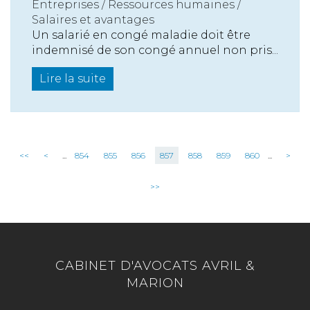
Entreprises
/
Ressources humaines
/
Salaires et avantages
Un salarié en congé maladie doit être
indemnisé de son congé annuel non pris...
Lire la suite
<<
<
...
854
855
856
857
858
859
860
...
>
>>
CABINET D'AVOCATS AVRIL &
MARION