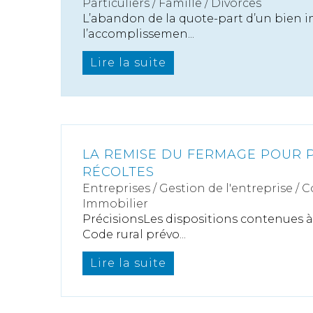
Particuliers
/
Famille
/
Divorces
L’abandon de la quote-part d’un bien im
l’accomplissemen...
Lire la suite
LA REMISE DU FERMAGE POUR 
RÉCOLTES
Entreprises
/
Gestion de l'entreprise
/
C
Immobilier
PrécisionsLes dispositions contenues à l
Code rural prévo...
Lire la suite