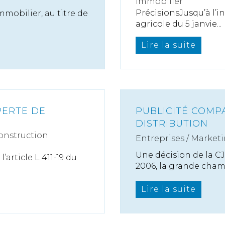
Immobilier
PrécisionsJusqu’à l’i
mobilier, au titre de
agricole du 5 janvie...
Lire la suite
PERTE DE
PUBLICITÉ COMP
DISTRIBUTION
onstruction
Entreprises
/
Marketi
Une décision de la 
’article L 411-19 du
2006, la grande chamb
Lire la suite