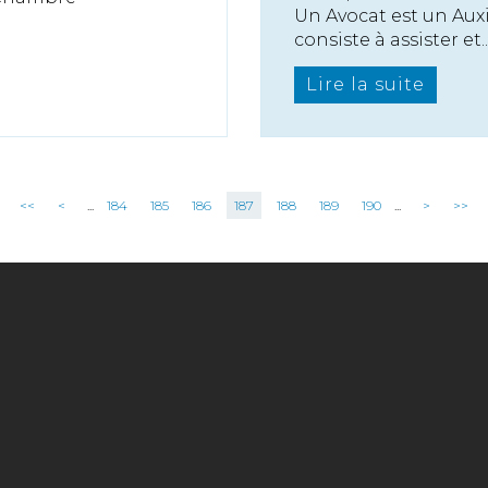
Un Avocat est un Auxi
consiste à assister et..
Lire la suite
<<
<
...
184
185
186
187
188
189
190
...
>
>>