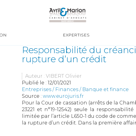
ION
EXPERTISES
Responsabilité du créanci
rupture d’un crédit
Auteur : VIBERT Olivier
Publié le :
12/01/2021
Entreprises
/
Finances
/
Banque et finance
Source :
www.eurojuris.fr
Pour la Cour de cassation (arrêts de la Cha
23221 et n°19-12542) seule la responsabilité 
limitée par l’article L650-1 du code de commer
la rupture d’un crédit. Dans la première affaire 