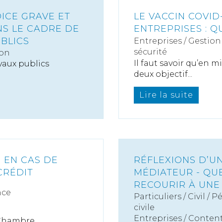
ICE GRAVE ET
LE VACCIN COVID-
NS LE CADRE DE
ENTREPRISES : Q
UBLICS
Entreprises
/
Gestion 
sécurité
ion
Il faut savoir qu’en m
avaux publics
deux objectif...
Lire la suite
 EN CAS DE
RÉFLEXIONS D’U
CRÉDIT
MÉDIATEUR - QU
RECOURIR À UNE
nce
Particuliers
/
Civil / P
civile
Entreprises
/
Content
a Chambre