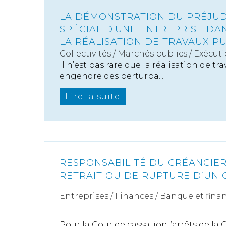
LA DÉMONSTRATION DU PRÉJUD
SPÉCIAL D'UNE ENTREPRISE DA
LA RÉALISATION DE TRAVAUX P
Collectivités
/
Marchés publics
/
Exécut
Il n’est pas rare que la réalisation de tr
engendre des perturba...
Lire la suite
RESPONSABILITÉ DU CRÉANCIER
RETRAIT OU DE RUPTURE D’UN 
Entreprises
/
Finances
/
Banque et fina
Pour la Cour de cassation (arrêts de l