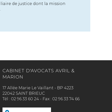
liaire de justice dont la mission
.
CABINET D'AVOCATS AVRIL &
MARION
17 Allée Marie Le Vaillant - BP 4223
22042 SAINT BRIEUC
Tél :
02 96 33 60 24
-
Fax :
02 96 33 74 66