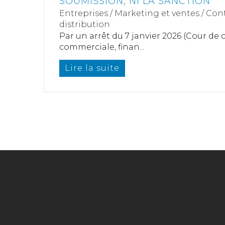
SOUMISSION, NI LA SANCTION
Entreprises
/
Marketing et ventes
/
Cont
distribution
Par un arrêt du 7 janvier 2026 (Cour de
commerciale, finan...
Lire la suite