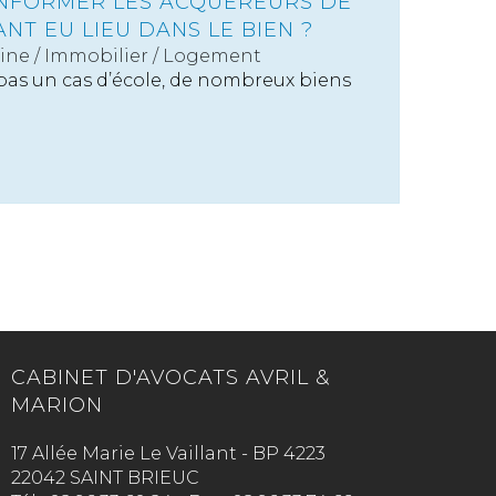
’INFORMER LES ACQUÉREURS DE
ANT EU LIEU DANS LE BIEN ?
ine
/
Immobilier / Logement
 pas un cas d’école, de nombreux biens
CABINET D'AVOCATS AVRIL &
MARION
17 Allée Marie Le Vaillant - BP 4223
22042 SAINT BRIEUC