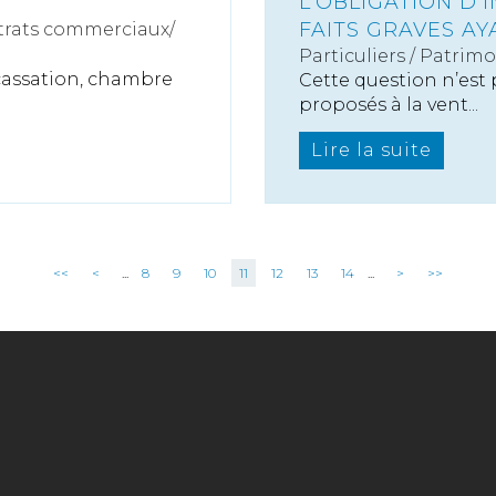
L’OBLIGATION D
FAITS GRAVES AY
rats commerciaux/
Particuliers
/
Patrimo
 cassation, chambre
Cette question n’est
proposés à la vent...
Lire la suite
<<
<
...
8
9
10
11
12
13
14
...
>
>>