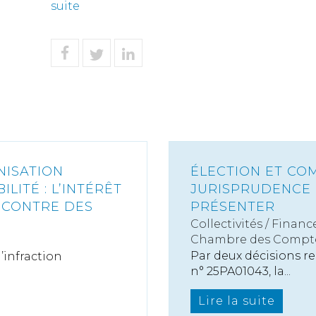
suite
NISATION
ÉLECTION ET CO
LITÉ : L’INTÉRÊT
JURISPRUDENCE Q
NCONTRE DES
PRÉSENTER
Collectivités
/
Finance
Chambre des Compt
Par deux décisions re
’infraction
n° 25PA01043, la...
Lire la suite