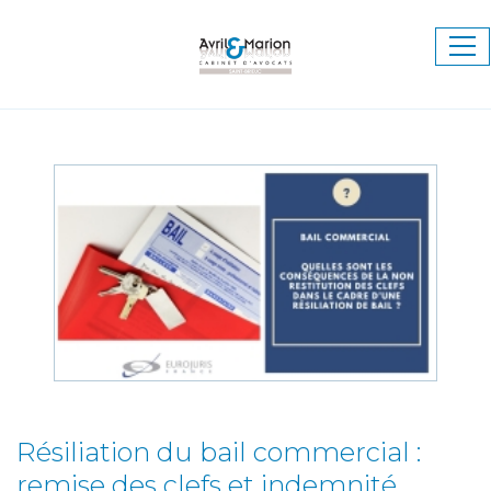
Ouv
le
me
Résiliation du bail commercial :
remise des clefs et indemnité