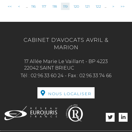
<<
<
...
116
117
118
119
120
121
122
...
>
>>
CABINET D'AVOCATS AVRIL &
MARION
17 Allée Marie Le Vaillant - BP 4223
22042 SAINT BRIEUC
Tél :
02 96 33 60 24
-
Fax :
02 96 33 74 66
NOUS LOCALISER