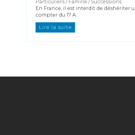
Particuliers
/
Famille
/
Successions
En France, il est interdit de déshériter 
compter du 17 A...
Lire la suite