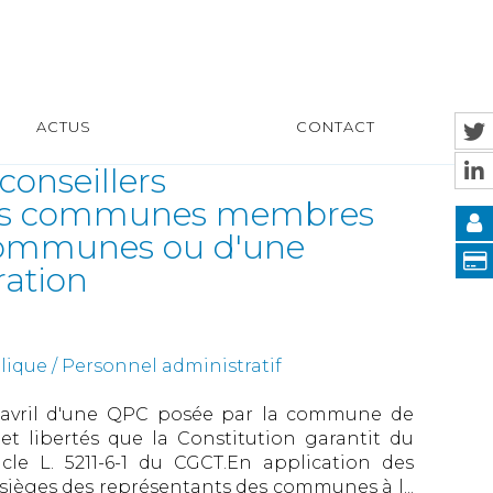
ACTUS
CONTACT
conseillers
les communes membres
ommunes ou d'une
ation
ique / Personnel administratif
11 avril d'une QPC posée par la commune de
 et libertés que la Constitution garantit du
cle L. 5211-6-1 du CGCT.En application des
s sièges des représentants des communes à l...