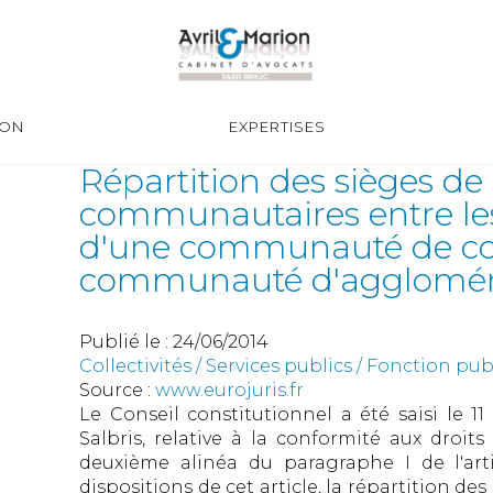
ION
EXPERTISES
Répartition des sièges de 
communautaires entre 
d'une communauté de c
communauté d'agglomér
Publié le :
24/06/2014
Collectivités
/
Services publics
/
Fonction publ
Source :
www.eurojuris.fr
Le Conseil constitutionnel a été saisi le 
Salbris, relative à la conformité aux droits
deuxième alinéa du paragraphe I de l'arti
dispositions de cet article, la répartition de