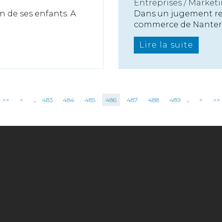
Entreprises
/
Marketi
un de ses enfants. A
Dans un jugement rend
commerce de Nanterre
Lire la suite
<<
<
...
483
484
485
486
487
488
489
...
>
>>