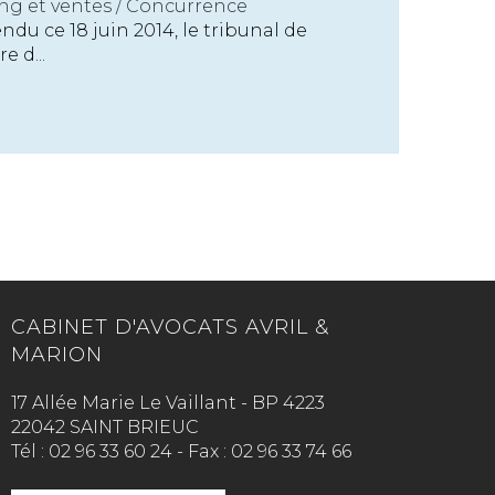
ng et ventes
/
Concurrence
u ce 18 juin 2014, le tribunal de
 d...
CABINET D'AVOCATS AVRIL &
MARION
17 Allée Marie Le Vaillant - BP 4223
22042 SAINT BRIEUC
Tél :
02 96 33 60 24
-
Fax :
02 96 33 74 66