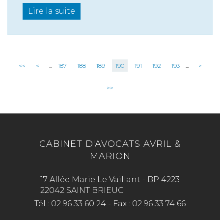
Lire la suite
<<
<
...
187
188
189
190
191
192
193
...
>
>>
CABINET D'AVOCATS AVRIL &
MARION
17 Allée Marie Le Vaillant - BP 4223
22042 SAINT BRIEUC
Tél :
02 96 33 60 24
-
Fax :
02 96 33 74 66