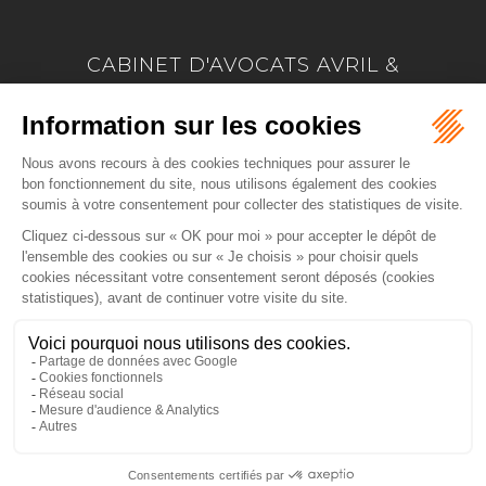
CABINET D'AVOCATS AVRIL &
MARION
17 Allée Marie Le Vaillant - BP 4223
22042 SAINT BRIEUC
Tél :
02 96 33 60 24
-
Fax :
02 96 33 74 66
NOUS LOCALISER
ACCUEIL
PRÉSENTATION
EXPERTISES
ACTUS
CONTACT
PAIEMENT EN LIGNE
HONORAIRES
PLAN DU SITE