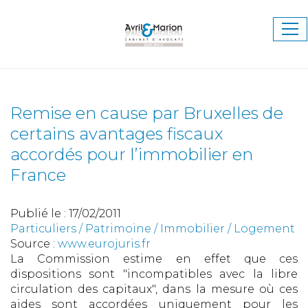
Ouv
le
me
Remise en cause par Bruxelles de
certains avantages fiscaux
accordés pour l’immobilier en
France
Publié le :
17/02/2011
Particuliers
/
Patrimoine
/
Immobilier / Logement
Source :
www.eurojuris.fr
La Commission estime en effet que ces
dispositions sont "incompatibles avec la libre
circulation des capitaux", dans la mesure où ces
aides sont accordées uniquement pour les