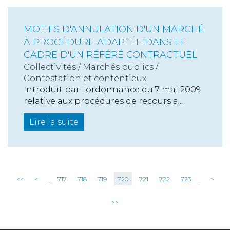
MOTIFS D'ANNULATION D'UN MARCHÉ
À PROCÉDURE ADAPTÉE DANS LE
CADRE D'UN RÉFÉRÉ CONTRACTUEL
Collectivités
/
Marchés publics
/
Contestation et contentieux
Introduit par l'ordonnance du 7 mai 2009
relative aux procédures de recours a...
Lire la suite
<<
<
...
717
718
719
720
721
722
723
...
>
>>