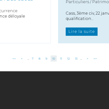
Particuliers
/
Patrimo
currence
Cass, 3ème civ, 22 jan
nce déloyale
qualification...
Lire la suite
<<
<
...
7
8
9
10
11
12
13
...
>
>>