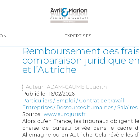
ION
EXPERTISES
Remboursement des frais li
comparaison juridique ent
et l’Autriche
Auteur : ADAM-CAUMEIL Judith
Publié le :
16/02/2026
Particuliers
/
Emploi
/
Contrat de travail
Entreprises
/
Ressources humaines
/
Salaires
Source :
www.eurojuris.fr
Alors qu'en France, les tribunaux obligent
chaise de bureau privée dans le cadre du
Allemagne ou en Autriche. Cela révèle les di