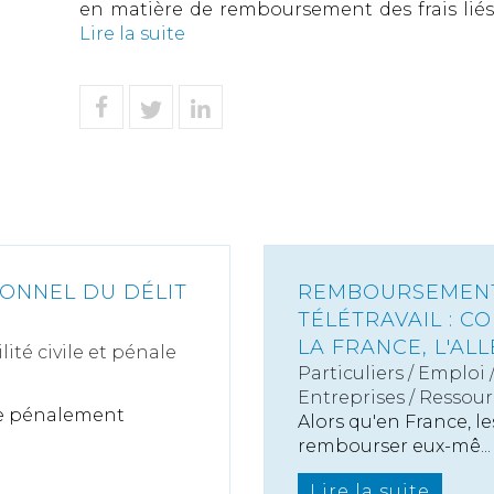
en matière de remboursement des frais liés au
Lire la suite
IONNEL DU DÉLIT
REMBOURSEMENT 
TÉLÉTRAVAIL : 
LA FRANCE, L'AL
ité civile et pénale
Particuliers
/
Emploi
Entreprises
/
Ressour
ine pénalement
Alors qu'en France, l
rembourser eux-mê...
Lire la suite