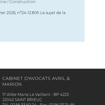
ine
/
Construction
vier 2026, n°24-12.809 Le sujet de la
CABINET D'AVOCATS AVRIL &
MARION
17 Allée Marie Le Vaillant - BP 4223
22042 SAINT BRIEUC
Tél :
02 96 33 60 24
-
Fax :
02 96 33 74 66