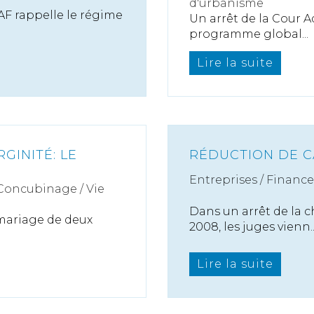
d'urbanisme
SAF rappelle le régime
Un arrêt de la Cour A
programme global...
Lire la suite
GINITÉ: LE
RÉDUCTION DE CA
Entreprises
/
Finance
 Concubinage / Vie
Dans un arrêt de la
 mariage de deux
2008, les juges vienn..
Lire la suite