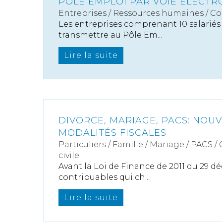
PÔLE EMPLOI PAR VOIE ÉLECTR
Entreprises
/
Ressources humaines
/
Co
Les entreprises comprenant 10 salariés
transmettre au Pôle Em...
Lire la suite
DIVORCE, MARIAGE, PACS: NOU
MODALITÉS FISCALES
Particuliers
/
Famille
/
Mariage / PACS /
civile
Avant la Loi de Finance de 2011 du 29 d
contribuables qui ch...
Lire la suite