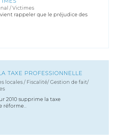
TIMES
énal
/
Victimes
vient rappeler que le préjudice des
LA TAXE PROFESSIONNELLE
s locales
/
Fiscalité/ Gestion de fait/
es
ur 2010 supprime la taxe
 réforme...