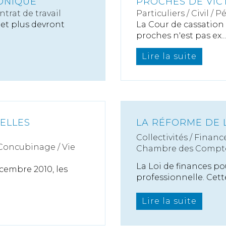
ONIQUE
PROCHES DE VIC
ntrat de travail
Particuliers
/
Civil / P
 et plus devront
La Cour de cassation 
proches n'est pas ex...
Lire la suite
VELLES
LA RÉFORME DE 
Collectivités
/
Finance
 Concubinage / Vie
Chambre des Compt
La Loi de finances po
écembre 2010, les
professionnelle. Cette
Lire la suite