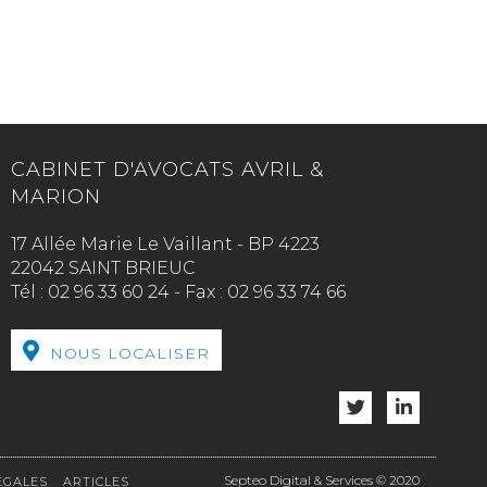
CABINET D'AVOCATS AVRIL &
MARION
17 Allée Marie Le Vaillant - BP 4223
22042 SAINT BRIEUC
Tél :
02 96 33 60 24
-
Fax :
02 96 33 74 66
NOUS LOCALISER
Septeo Digital & Services © 2020
ÉGALES
ARTICLES