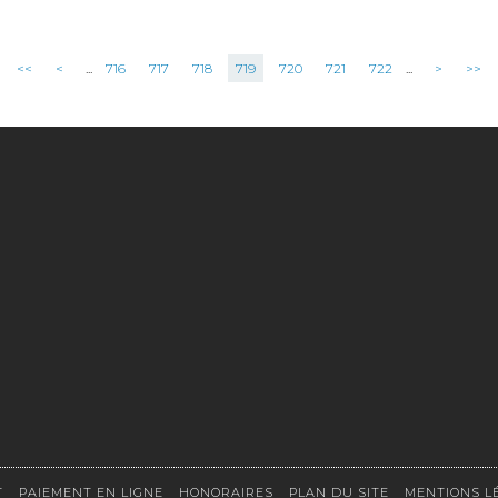
<<
<
...
716
717
718
719
720
721
722
...
>
>>
T
PAIEMENT EN LIGNE
HONORAIRES
PLAN DU SITE
MENTIONS L