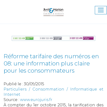
Ouv
le
me
Réforme tarifaire des numéros en
08: une information plus claire
pour les consommateurs
Publié le :
30/09/2015
Particuliers
/
Consommation
/
Informatique et
Internet
Source :
www.eurojuris.fr
À compter du 1er octobre 2015, la tarification des