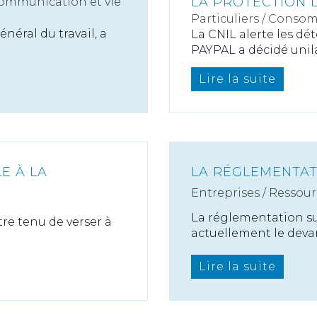
LA PROTECTION 
ommunication et vie
Particuliers
/
Consom
éral du travail, a
La CNIL alerte les d
PAYPAL a décidé unilat
Lire la suite
E À LA
LA RÉGLEMENTATI
Entreprises
/
Ressour
La réglementation sur
tre tenu de verser à
actuellement le devant
Lire la suite