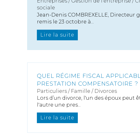
Entreprises
/
Gestion de l'entreprise
/
C
sociale
Jean-Denis COMBREXELLE, Directeur gén
remis le 23 octobre à...
Lire la suite
QUEL RÉGIME FISCAL APPLICABL
PRESTATION COMPENSATOIRE ?
Particuliers
/
Famille
/
Divorces
Lors d’un divorce, l'un des époux peut ê
l'autre une pres...
Lire la suite