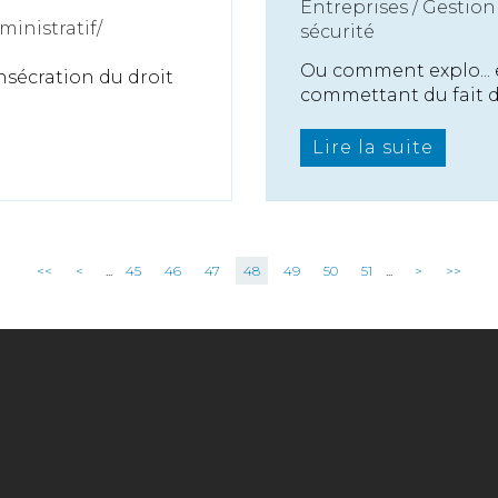
Entreprises
/
Gestion 
ministratif/
sécurité
Ou comment explo... 
nsécration du droit
commettant du fait de
Lire la suite
<<
<
...
45
46
47
48
49
50
51
...
>
>>