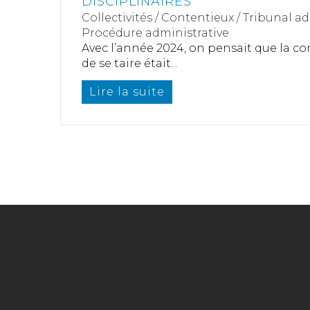
DISCIPLINAIRES
Collectivités
/
Contentieux
/
Tribunal ad
Procédure administrative
Avec l’année 2024, on pensait que la co
de se taire était...
Lire la suite