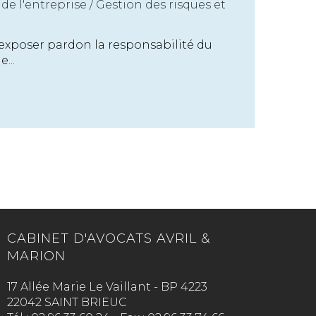
de l'entreprise
/
Gestion des risques et
exposer pardon la responsabilité du
...
CABINET D'AVOCATS AVRIL &
MARION
17 Allée Marie Le Vaillant - BP 4223
22042 SAINT BRIEUC