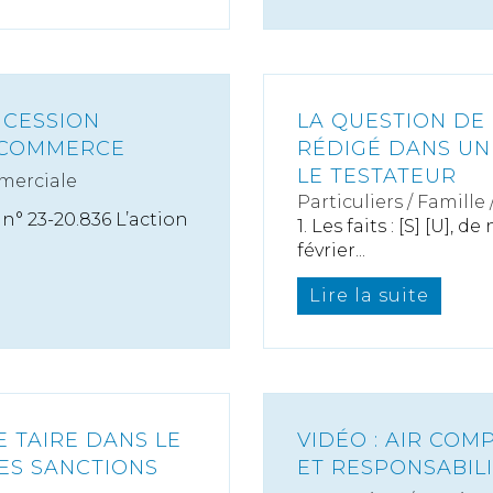
 CESSION
LA QUESTION DE 
 COMMERCE
RÉDIGÉ DANS UN
LE TESTATEUR
merciale
Particuliers
/
Famille
 n° 23-20.836 L’action
1. Les faits : [S] [U], 
février...
Lire la suite
E TAIRE DANS LE
VIDÉO : AIR COMP
ES SANCTIONS
ET RESPONSABIL