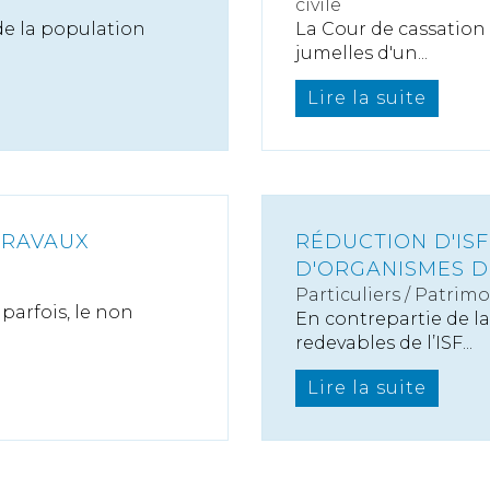
civile
de la population
La Cour de cassation a 
jumelles d'un...
Lire la suite
TRAVAUX
RÉDUCTION D'ISF
D'ORGANISMES D
Particuliers
/
Patrimo
parfois, le non
En contrepartie de la
redevables de l’ISF...
Lire la suite