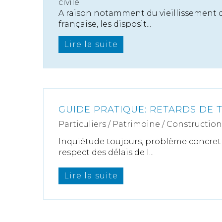
civile
A raison notamment du vieillissement 
française, les disposit...
Lire la suite
GUIDE PRATIQUE: RETARDS DE 
Particuliers
/
Patrimoine
/
Construction
Inquiétude toujours, problème concret 
respect des délais de l...
Lire la suite