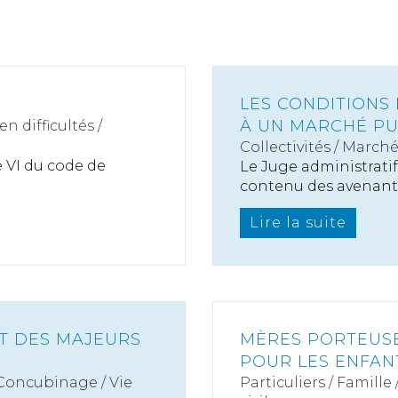
LES CONDITIONS 
À UN MARCHÉ PU
n difficultés /
Collectivités
/
Marché
re VI du code de
Le Juge administrati
contenu des avenants.
Lire la suite
ET DES MAJEURS
MÈRES PORTEUSES
POUR LES ENFAN
 Concubinage / Vie
Particuliers
/
Famille