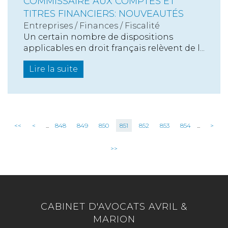
COMMISSAIRE AUX COMPTES ET
TITRES FINANCIERS: NOUVEAUTÉS
Entreprises
/
Finances
/
Fiscalité
Un certain nombre de dispositions
applicables en droit français relèvent de l...
Lire la suite
<<
<
...
848
849
850
851
852
853
854
...
>
>>
CABINET D'AVOCATS AVRIL &
MARION