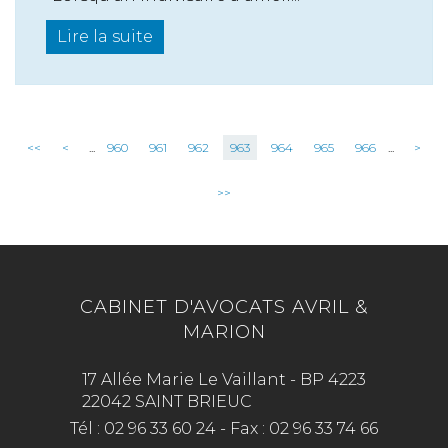
Lire la suite
<<
<
...
960
961
962
963
964
965
966
...
>
>>
CABINET D'AVOCATS AVRIL &
MARION
17 Allée Marie Le Vaillant - BP 4223
22042 SAINT BRIEUC
Tél :
02 96 33 60 24
-
Fax :
02 96 33 74 66