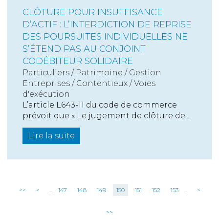
CLÔTURE POUR INSUFFISANCE
D’ACTIF : L’INTERDICTION DE REPRISE
DES POURSUITES INDIVIDUELLES NE
S’ÉTEND PAS AU CONJOINT
CODÉBITEUR SOLIDAIRE
Particuliers
/
Patrimoine
/
Gestion
Entreprises
/
Contentieux
/
Voies
d'exécution
L’article L643-11 du code de commerce
prévoit que « Le jugement de clôture de...
Lire la suite
<<
<
...
147
148
149
150
151
152
153
...
>
>>