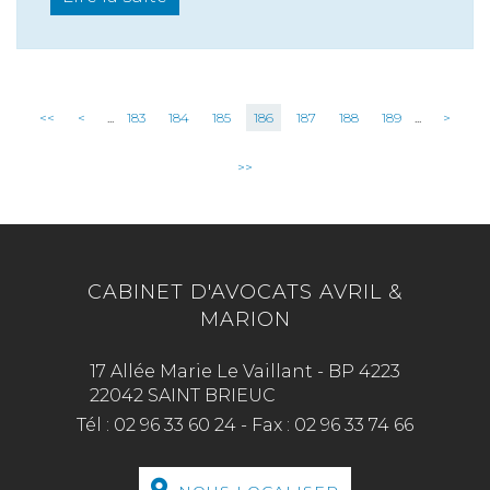
<<
<
...
183
184
185
186
187
188
189
...
>
>>
CABINET D'AVOCATS AVRIL &
MARION
17 Allée Marie Le Vaillant - BP 4223
22042 SAINT BRIEUC
Tél :
02 96 33 60 24
-
Fax :
02 96 33 74 66