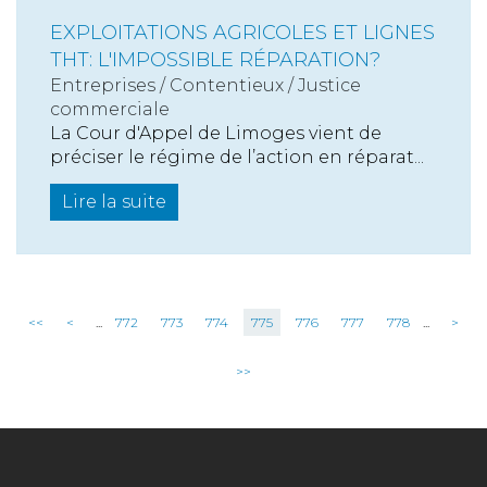
EXPLOITATIONS AGRICOLES ET LIGNES
THT: L'IMPOSSIBLE RÉPARATION?
Entreprises
/
Contentieux
/
Justice
commerciale
La Cour d'Appel de Limoges vient de
préciser le régime de l’action en réparat...
Lire la suite
<<
<
...
772
773
774
775
776
777
778
...
>
>>