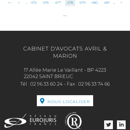
<<
<
...
475
476
477
478
479
480
481
...
>
>>
CABINET D'AVOCATS AVRIL &
MARION
17 Allée Marie Le Vaillant - BP 4223
22042 SAINT BRIEUC
Tél :
02 96 33 60 24
-
Fax :
02 96 33 74 66
NOUS LOCALISER