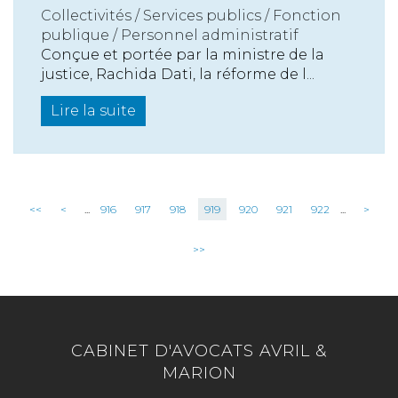
Collectivités
/
Services publics
/
Fonction
publique / Personnel administratif
Conçue et portée par la ministre de la
justice, Rachida Dati, la réforme de l...
Lire la suite
<<
<
...
916
917
918
919
920
921
922
...
>
>>
CABINET D'AVOCATS AVRIL &
MARION