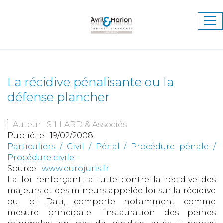
Ouv
le
me
La récidive pénalisante ou la
défense plancher
Auteur : SILLARD & Associés
Publié le :
19/02/2008
Particuliers
/
Civil / Pénal
/
Procédure pénale /
Procédure civile
Source :
www.eurojuris.fr
La loi renforçant la lutte contre la récidive des
majeurs et des mineurs appelée loi sur la récidive
ou loi Dati, comporte notamment comme
mesure principale l’instauration des peines