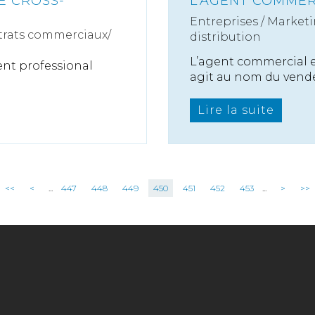
E CROSS-
L'AGENT COMMER
Entreprises
/
Marketi
rats commerciaux/
distribution
L’agent commercial 
nt professional
agit au nom du vende
Lire la suite
<<
<
...
447
448
449
450
451
452
453
...
>
>>