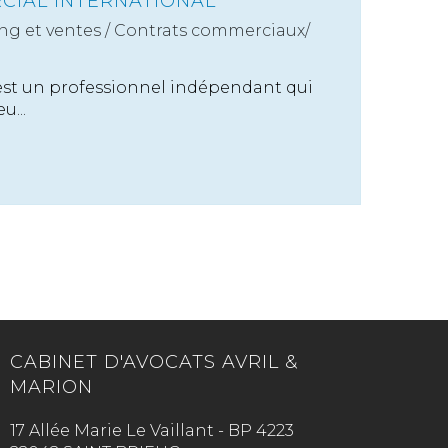
CIAL INTERNATIONAL
ng et ventes
/
Contrats commerciaux/
est un professionnel indépendant qui
u...
CABINET D'AVOCATS AVRIL &
MARION
17 Allée Marie Le Vaillant - BP 4223