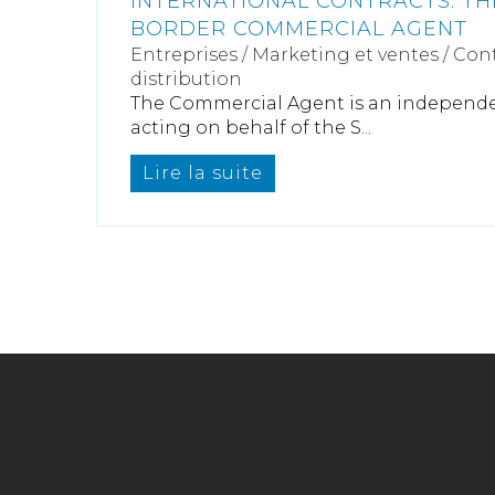
INTERNATIONAL CONTRACTS: TH
BORDER COMMERCIAL AGENT
Entreprises
/
Marketing et ventes
/
Cont
distribution
The Commercial Agent is an independe
acting on behalf of the S...
Lire la suite