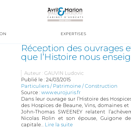
ION
EXPERTISES
Réception des ouvrages e
que l’Histoire nous ensei
Auteur : GAUVIN Ludovic
Publié le :
24/03/2015
Particuliers
/
Patrimoine
/
Construction
Source :
www.eurojuris.fr
Dans leur ouvrage sur l’Histoire des Hospice
des Hospices de Beaune, Vins, domaines et 
John-Thomas SWEENEY relatent l’achèvem
Nicolas Rolin et son épouse, Guigone de S
capitale...
Lire la suite