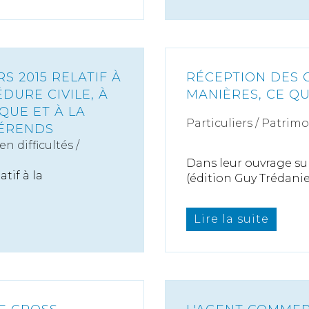
S 2015 RELATIF À
RÉCEPTION DES 
DURE CIVILE, À
MANIÈRES, CE QU
QUE ET À LA
Particuliers
/
Patrimo
FÉRENDS
n difficultés /
Dans leur ouvrage su
tif à la
(édition Guy Trédanie.
Lire la suite