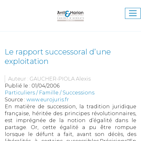
Ouv
le
me
Le rapport successoral d’une
exploitation
Auteur : GAUCHER-PIOLA Alexis
Publié le :
01/04/2006
Particuliers
/
Famille
/
Successions
Source :
www.eurojuris.fr
En matière de succession, la tradition juridique
française, héritée des principes révolutionnaires,
est imprégnée de la notion d’égalité dans le
partage. Or, cette égalité a pu être rompue
lorsque le défunt a fait, avant son décès, des