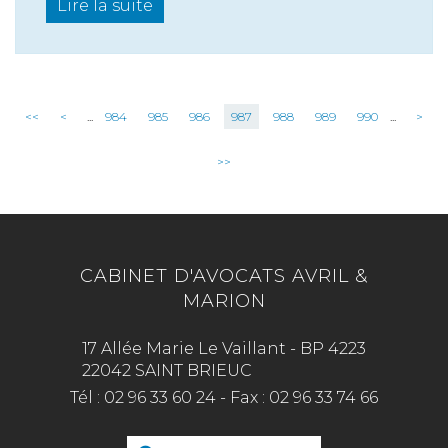
Lire la suite
<<
<
...
984
985
986
987
988
989
990
...
>
>>
CABINET D'AVOCATS AVRIL &
MARION
17 Allée Marie Le Vaillant - BP 4223
22042 SAINT BRIEUC
Tél :
02 96 33 60 24
-
Fax :
02 96 33 74 66