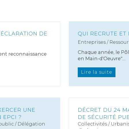
ÉCLARATION DE
QUI RECRUTE ET
Entreprises
/
Ressour
Chaque année, le Pôl
rtent reconnaissance
en Main-d'Oeuvre"....
Lire la suite
EXERCER UNE
DÉCRET DU 24 MA
 EPCI ?
DE SÉCURITÉ PU
public / Délégation
Collectivités
/
Urbani