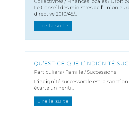
Collectivités
/
Finances locales
/
Droit 
Le Conseil des ministres de l’Union eu
directive 2010/45/...
Lire la suite
QU’EST-CE QUE L’INDIGNITÉ SU
Particuliers
/
Famille
/
Successions
L'indignité successorale est la sanction 
écarte un hériti...
Lire la suite