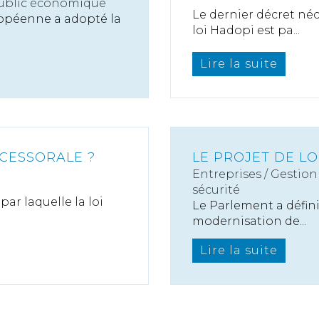
public économique
Le dernier décret néc
ropéenne a adopté la
loi Hadopi est pa...
Lire la suite
CCESSORALE ?
LE PROJET DE L
Entreprises
/
Gestion 
sécurité
par laquelle la loi
Le Parlement a défini
modernisation de...
Lire la suite