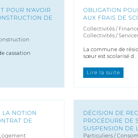
T POUR N'AVOIR
OBLIGATION POU
ONSTRUCTION DE
AUX FRAIS DE SC
Collectivités
/
Finance
Collectivités
/
Service
onstruction
La commune de résid
de cassation
sœur est scolarisé d...
Lire la suite
À LA NOTION
DÉCISION DE REC
ONTRAT DE
PROCÉDURE DE 
SUSPENSION DE 
 Logement
Particuliers
/
Consom