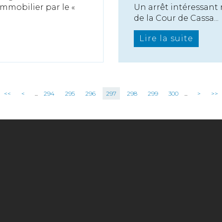
immobilier par le «
Un arrêt intéressant
de la Cour de Cassa...
Lire la suite
<<
<
...
294
295
296
297
298
299
300
...
>
>>