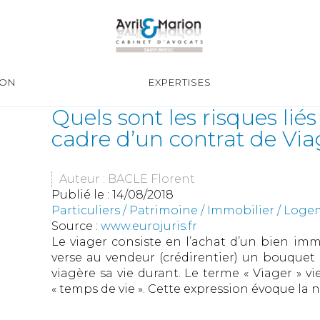
ION
EXPERTISES
Quels sont les risques liés
cadre d’un contrat de Via
Auteur : BACLE Florent
Publié le :
14/08/2018
Particuliers
/
Patrimoine
/
Immobilier / Log
Source :
www.eurojuris.fr
Le viager consiste en l’achat d’un bien immo
verse au vendeur (crédirentier) un bouquet 
viagère sa vie durant. Le terme « Viager » vie
« temps de vie ». Cette expression évoque la n