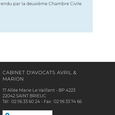
 rendu par la deuxième Chambre Civile
CABINET D'AVOCATS AVRIL &
MARION
17 Allée Marie Le Vaillant - BP 4223
22042 SAINT BRIEUC
Tél :
02 96 33 60 24
-
Fax :
02 96 33 74 66