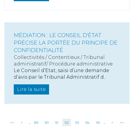
MÉDIATION : LE CONSEIL D'ÉTAT
PRÉCISE LA PORTÉE DU PRINCIPE DE
CONFIDENTIALITÉ
Collectivités
/
Contentieux
/
Tribunal
administratif/ Procédure administrative
Le Conseil d’Etat, saisi d’une demande
d’avis par le Tribunal Administratif d...
Lire la suite
<<
<
...
89
90
91
92
93
94
95
...
>
>>