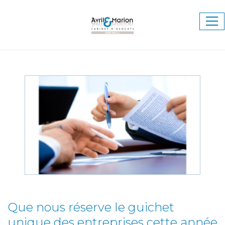
Ouv
le
me
Que nous réserve le guichet
unique des entreprises cette année