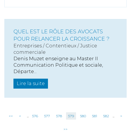
QUEL EST LE RÔLE DES AVOCATS
POUR RELANCER LA CROISSANCE ?
Entreprises
/
Contentieux
/
Justice
commerciale
Denis Muzet enseigne au Master II
Communication Politique et sociale,
Départe...
Lire la suite
<<
<
...
576
577
578
579
580
581
582
...
>
>>