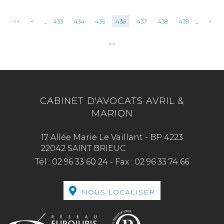
<<
<
...
433
434
435
436
437
438
439
...
>
>>
CABINET D'AVOCATS AVRIL &
MARION
17 Allée Marie Le Vaillant - BP 4223
22042 SAINT BRIEUC
Tél :
02 96 33 60 24
-
Fax :
02 96 33 74 66
NOUS LOCALISER