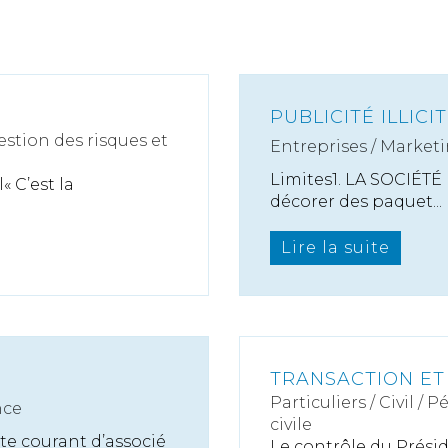
PUBLICITÉ ILLIC
estion des risques et
Entreprises
/
Marketi
Limites1. LA SOCIÉTÉ
 C’est la
décorer des paquet...
Lire la suite
É
TRANSACTION ET
Particuliers
/
Civil / P
nce
civile
e courant d’associé
Le contrôle du Présid