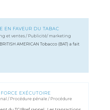
ITE EN FAVEUR DU TABAC
ng et ventes
/
Publicité/ marketing
 BRITISH AMERICAN Tobacco (BAT) a fait
 FORCE EXÉCUTOIRE
énal
/
Procédure pénale / Procédure
ent du TGIBref rappel : Les transactions