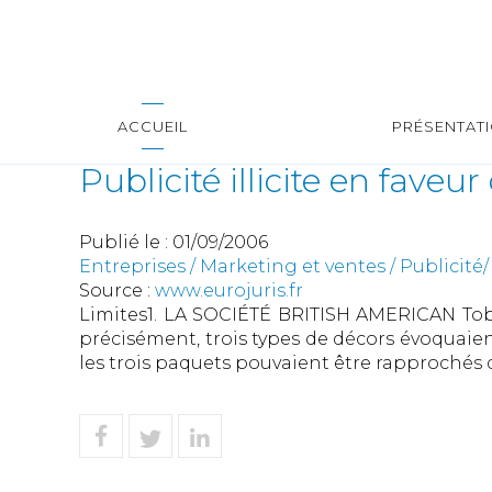
ACCUEIL
PRÉSENTAT
Publicité illicite en faveu
Publié le :
01/09/2006
Entreprises
/
Marketing et ventes
/
Publicité
Source :
www.eurojuris.fr
Limites1. LA SOCIÉTÉ BRITISH AMERICAN Toba
précisément, trois types de décors évoquaien
les trois paquets pouvaient être rapprochés 