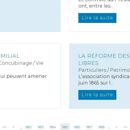
ont, entre les...
Lire la suite
MILIAL
LA RÉFORME DES
LIBRES
 Concubinage / Vie
Particuliers
/
Patrimo
 qui peuvent amener
L'association syndical
juin 1865 sur l...
Lire la suite
<<
<
...
982
983
984
985
986
987
988
...
>
>>