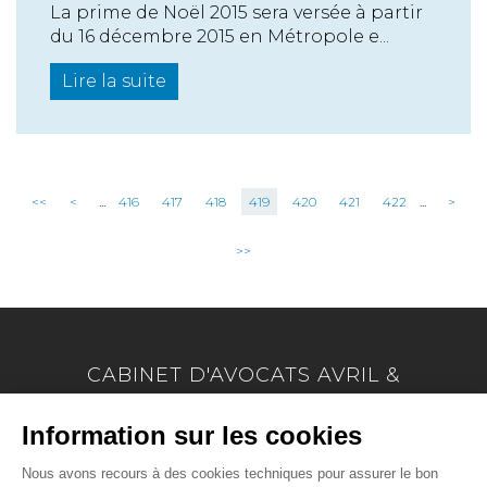
La prime de Noël 2015 sera versée à partir
du 16 décembre 2015 en Métropole e...
Lire la suite
<<
<
...
416
417
418
419
420
421
422
...
>
>>
CABINET D'AVOCATS AVRIL &
MARION
17 Allée Marie Le Vaillant - BP 4223
22042 SAINT BRIEUC