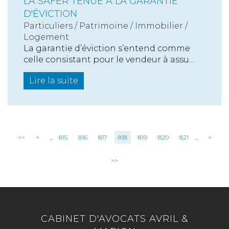
LA SAFER TENUE À LA GARANTIE
D'ÉVICTION
Particuliers
/
Patrimoine
/
Immobilier /
Logement
La garantie d’éviction s’entend comme
celle consistant pour le vendeur à assu...
Lire la suite
<<
<
...
815
816
817
818
819
820
821
...
>
>>
CABINET D'AVOCATS AVRIL &