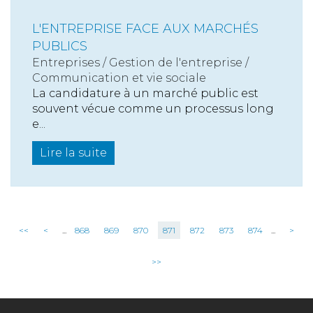
L'ENTREPRISE FACE AUX MARCHÉS
PUBLICS
Entreprises
/
Gestion de l'entreprise
/
Communication et vie sociale
La candidature à un marché public est
souvent vécue comme un processus long
e...
Lire la suite
<<
<
...
868
869
870
871
872
873
874
...
>
>>