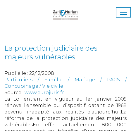
Ouv
le
me
La protection judiciaire des
majeurs vulnérables
Publié le :
22/12/2008
Particuliers
/
Famille
/
Mariage / PACS /
Concubinage / Vie civile
Source :
www.eurojuris.fr
La Loi entrant en vigueur au 1er janvier 2009
rénove l’ensemble du dispositif datant de 1968
devenu inadapté aux réalités d’aujourd’hui.La
réforme de la protection judiciaire des majeurs
vulnérablesEn effet, actuellement 800 000