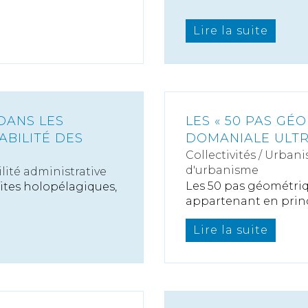
Lire la suite
DANS LES
LES « 50 PAS GÉO
ABILITÉ DES
DOMANIALE ULT
Collectivités
/
Urbani
d'urbanisme
ité administrative
Les 50 pas géométriq
dites holopélagiques,
appartenant en princi
Lire la suite