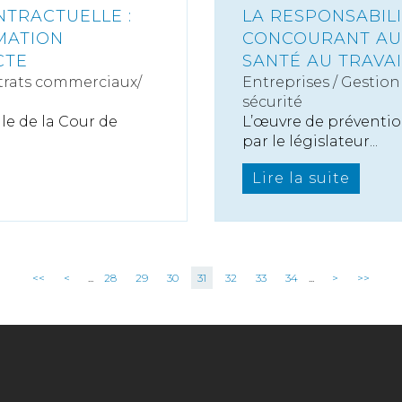
NTRACTUELLE :
LA RESPONSABIL
MATION
CONCOURANT AU 
CTE
SANTÉ AU TRAVAI
rats commerciaux/
Entreprises
/
Gestion 
sécurité
e de la Cour de
L’œuvre de prévention
par le législateur...
Lire la suite
<<
<
...
28
29
30
31
32
33
34
...
>
>>