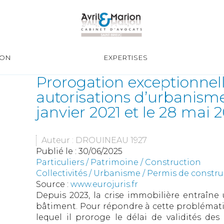
ION
EXPERTISES
Prorogation exceptionnell
autorisations d’urbanisme 
janvier 2021 et le 28 mai 
Auteur : DROUINEAU 1927
Publié le :
30/06/2025
Particuliers
/
Patrimoine
/
Construction
Collectivités
/
Urbanisme
/
Permis de constr
Source :
www.eurojuris.fr
Depuis 2023, la crise immobilière entraîne u
bâtiment. Pour répondre à cette problématiq
lequel il proroge le délai de validités des