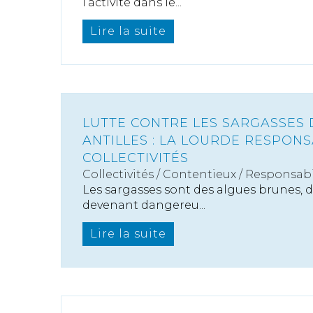
l’activité dans le...
Lire la suite
LUTTE CONTRE LES SARGASSES 
ANTILLES : LA LOURDE RESPONS
COLLECTIVITÉS
Collectivités
/
Contentieux
/
Responsabil
Les sargasses sont des algues brunes, 
devenant dangereu...
Lire la suite