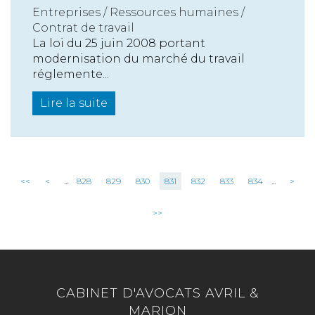
Entreprises
/
Ressources humaines
/
Contrat de travail
La loi du 25 juin 2008 portant
modernisation du marché du travail
réglemente...
Lire la suite
<<
<
...
828
829
830
831
832
833
834
...
>
>>
CABINET D'AVOCATS AVRIL &
MARION