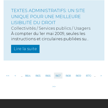
TEXTES ADMINISTRATIFS: UN SITE
UNIQUE POUR UNE MEILLEURE
LISIBILITÉ DU DROIT
Collectivités
/
Services publics
/
Usagers
À compter du 1er mai 2009, seules les
instructions et circulaires publiées su...
Lire la suite
<<
<
...
864
865
866
867
868
869
870
...
>
>>