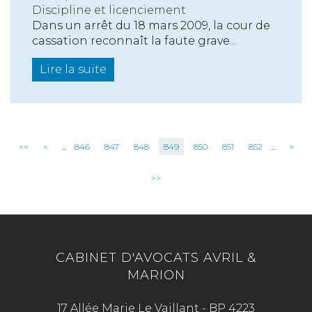
Discipline et licenciement
Dans un arrêt du 18 mars 2009, la cour de
cassation reconnaît la faute grave...
Lire la suite
<<
<
...
846
847
848
849
850
851
852
...
>
>>
CABINET D'AVOCATS AVRIL &
MARION
17 Allée Marie Le Vaillant - BP 4223