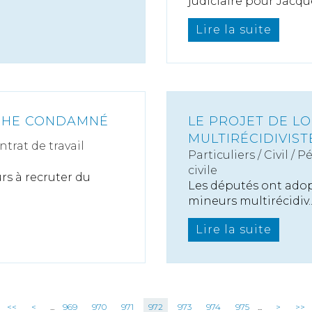
judiciaire pour Jacque
Lire la suite
CHE CONDAMNÉ
LE PROJET DE LO
MULTIRÉCIDIVIST
ntrat de travail
Particuliers
/
Civil / P
civile
rs à recruter du
Les députés ont adopt
mineurs multirécidiv..
Lire la suite
<<
<
...
969
970
971
972
973
974
975
...
>
>>