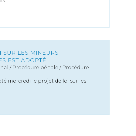
s...
I SUR LES MINEURS
ES EST ADOPTÉ
énal
/
Procédure pénale / Procédure
é mercredi le projet de loi sur les
.