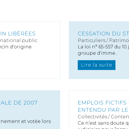
IN LIBÉRÉES
CESSATION DU S
rnational public
Particuliers
/
Patrimo
ecin d'origine
La loi n° 65-557 du 10
groupe d'imme...
Lire la suite
CALE DE 2007
EMPLOIS FICTIFS
ENTENDU PAR LE
Collectivités
/
Conten
rnement et votée lors
Ce n’est sans doute q