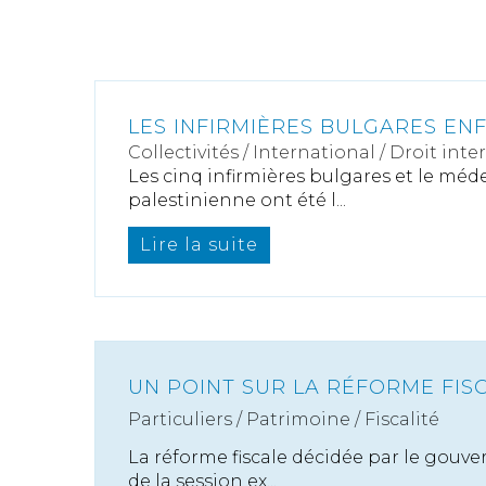
LES INFIRMIÈRES BULGARES ENF
Collectivités
/
International
/
Droit inte
Les cinq infirmières bulgares et le méd
palestinienne ont été l...
Lire la suite
UN POINT SUR LA RÉFORME FIS
Particuliers
/
Patrimoine
/
Fiscalité
La réforme fiscale décidée par le gouve
de la session ex...